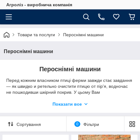
Агроліз - виробнича компанія
Товари та послуги
Пероснімні машини
Пероснімні машини
Пероснімні машини
Перед кожним власником птиці ферми завжди стає завдання
— як швидко и ретельно очистити птицю от пір'я, водночас
не пошкодивши шкірний покрив. У цьому Вам
допоможе компанія Agroliz.
Показати все
Ми представляємо Вашому до
уваги две супершвидкісні пероснімні машини для
середньої птиці (бройлери, качки, гуски)
Сортування
0
Фільтри
і невеликий (перепелів, голубів).
З нашими машинами Ви заощадите час и енергію, тому що
споживання електроенергії усього 0,85 кВт/рік.