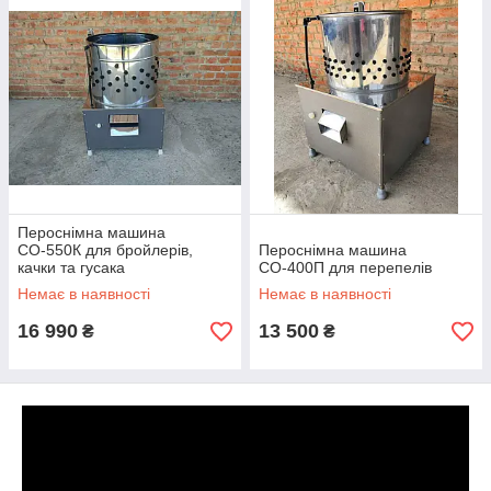
Пероснімна машина
СО-550К для бройлерів,
Пероснімна машина
качки та гусака
СО-400П для перепелів
Немає в наявності
Немає в наявності
16 990
13 500
₴
₴