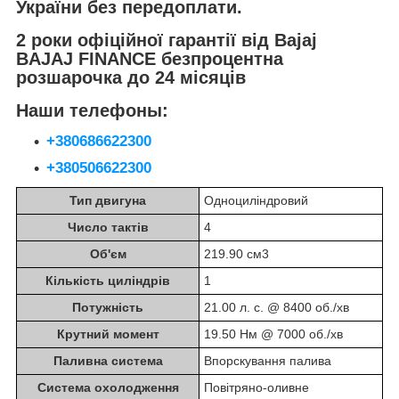
України без передоплати.
2 роки офіційної гарантії від Bajaj
BAJAJ FINANCE безпроцентна
розшарочка до 24 місяців
Наши телефоны:
+380686622300
+380506622300
Тип двигуна
Одноциліндровий
Число тактів
4
Об'єм
219.90 см3
Кількість циліндрів
1
Потужність
21.00 л. с. @ 8400 об./хв
Крутний момент
19.50 Нм @ 7000 об./хв
Паливна система
Впорскування палива
Система охолодження
Повітряно-оливне