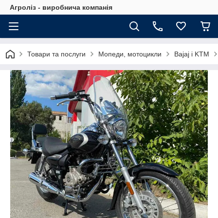
Агроліз - виробнича компанія
Товари та послуги
Мопеди, мотоцикли
Bajaj і KTM