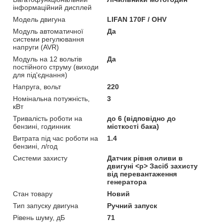
інформаційний дисплей
Модель двигуна
LIFAN 170F / OHV
Модуль автоматичної
Да
системи регулювання
напруги (AVR)
Модуль на 12 вольтів
Да
постійного струму (виходи
для під'єднання)
Напруга, вольт
220
Номінальна потужність,
3
кВт
Тривалість роботи на
до 6 (відповідно до
бензині, годинник
місткості бака)
Витрата під час роботи на
1.4
бензині, л/год
Системи захисту
Датчик рівня оливи в
двигуні <p> Засіб захисту
від перевантаження
генератора
Стан товару
Новий
Тип запуску двигуна
Ручний запуск
Рівень шуму, дБ
71