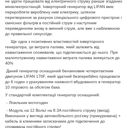
не здатні працювати від електричного струму раніше згаданих
мініелектростанцій. Інверторний генератор від LIFAN вміє
переробляти вироблену ним електрику, шляхом
перетворення за рахунок спеціального цифрового пристрою і
ємнісних фільтрів в постійний струм з наступним
переведенням знову в змінний струм, але вже з наближеною
до правильної синусоїди.
Ще одна з позитивних властивостей інверторного
генератора, це витрата палива, який залежить від
навантаження споживачів, що підключаються до нього. При
малопотужному навантаженні витрата палива знижується до
40%
Даний генератор оснащений бензиновим чотиритактним
двигуном LIFAN 170F, який здатний безперебійно працювати
до 6 годин з урахуванням наявності вбудованого в генератор
10 літрового за обсягом бака.
У стандартній комплектації генератор оснащений:
- Лічильник мотогодин
- Модуль на 12 Вольт на 8.3A постійного струму (вихід).
Виконання у вигляді автомобільного роз'єму (прикурювача) +
кабель зі клемними затискачами для підключення до
споживача постійного струму!