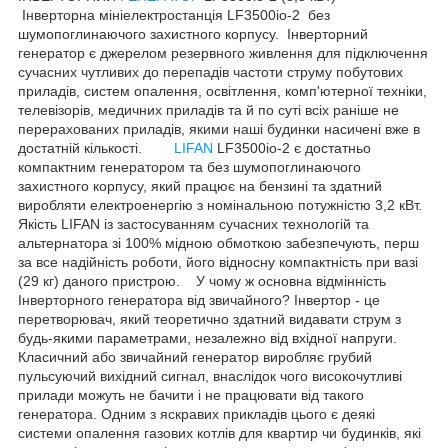
Інверторна мініелектростанція LF3500io-2 без
шумопоглинаючого захистного корпусу. Інверторний
генератор є джерелом резервного живлення для підключення
сучасних чутливих до перепадів частоти струму побутових
приладів, систем опалення, освітлення, комп'ютерної техніки,
телевізорів, медичних приладів та й по суті всіх раніше не
перерахованих приладів, якими наші будинки насичені вже в
достатній кількості.
LIFAN
LF3500io-2 є достатньо
компактним генератором та без шумопоглинаючого
захистного корпусу, який працює на бензині та здатний
виробляти електроенергію з номінальною потужністю 3,2 кВт.
Якість LIFAN із застосуванням сучасних технологій та
альтернатора зі 100% мідною обмоткою забезпечують, перш
за все надійність роботи, його відносну компактність при вазі
(29 кг) даного пристрою. У чому ж основна відмінність
Інверторного генератора від звичайного? Інвертор - це
перетворювач, який теоретично здатний видавати струм з
будь-якими параметрами, незалежно від вхідної напруги.
Класичний або звичайний генератор виробляє грубий
пульсуючий вихідний сигнал, внаслідок чого високочутливі
прилади можуть не бачити і не працювати від такого
генератора. Одним з яскравих прикладів цього є деякі
системи опалення газових котлів для квартир чи будинків, які