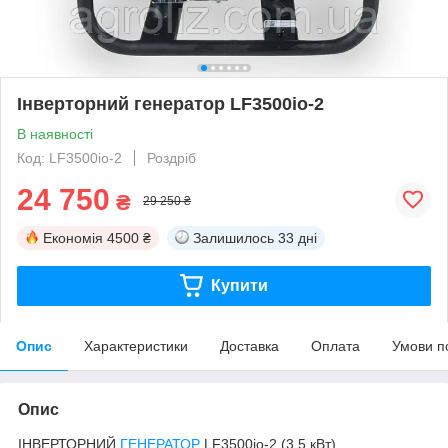
Інверторний генератор LF3500io-2
В наявності
Код: LF3500io-2
Роздріб
24 750
₴
29 250 ₴
Економія
4500 ₴
Залишилось
33 дні
Купити
Опис
Характеристики
Доставка
Оплата
Умови п
Опис
ІНВЕРТОРНИЙ
ГЕНЕРАТОР
LF3500io-2 (3,5 кВт)