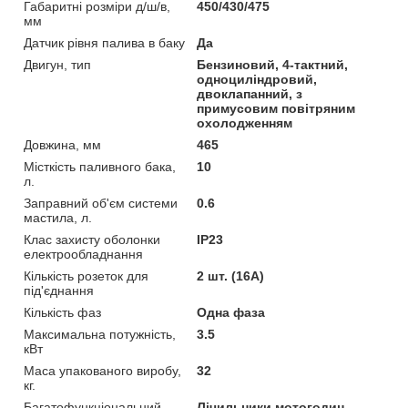
Габаритні розміри д/ш/в,
450/430/475
мм
Датчик рівня палива в баку
Да
Двигун, тип
Бензиновий, 4-тактний,
одноциліндровий,
двоклапанний, з
примусовим повітряним
охолодженням
Довжина, мм
465
Місткість паливного бака,
10
л.
Заправний об'єм системи
0.6
мастила, л.
Клас захисту оболонки
IP23
електрообладнання
Кількість розеток для
2 шт. (16А)
під'єднання
Кількість фаз
Одна фаза
Максимальна потужність,
3.5
кВт
Маса упакованого виробу,
32
кг.
Багатофункціональний
Лічильники мотогодин