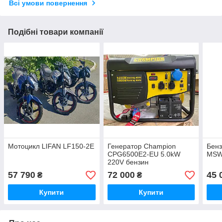
Всі умови повернення
Подібні товари компанії
Мотоцикл LIFAN LF150-2E
Генератор Champion
Бенз
CPG6500E2-EU 5.0kW
MSW
220V бензин
57 790
72 000
45 
₴
₴
Купити
Купити